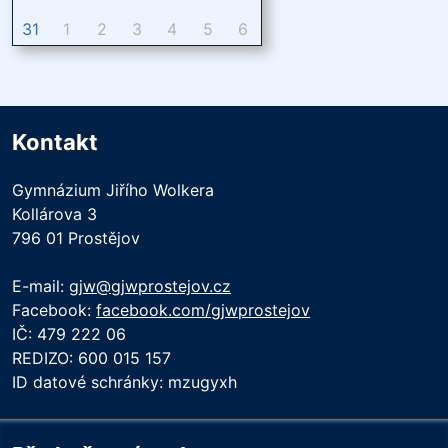
31
1
2
3
4
5
6
Kontakt
Gymnázium Jiřího Wolkera
Kollárova 3
796 01 Prostějov
E-mail:
gjw@gjwprostejov.cz
Facebook:
facebook.com/gjwprostejov
IČ: 479 222 06
REDIZO: 600 015 157
ID datové schránky: mzugyxh