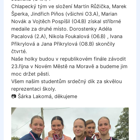
Chlapecký tým ve složení Martin Růžička, Marek
Šperka, Jindřich Piňos (všichni O3.A), Marian
Novák a Vojtěch Pospíšil (O4.B) získal stříbrné
medaile za druhé místo. Dorostenky Adéla
Pacalová (2.A), Nikola Foukalová (O6.B) , Ivana
Přikrylová a Jana Přikrylová (O8.B) skončily
čtvrté.
Naše holky budou v republikovém finále závodit
23.řijna v Novém Městě na Moravě a budeme jim
moc držet pěsti.
Všem našim studentům srdečný dík za skvělou
reprezentaci školy.
📷 Šárka Lakomá, děkujeme