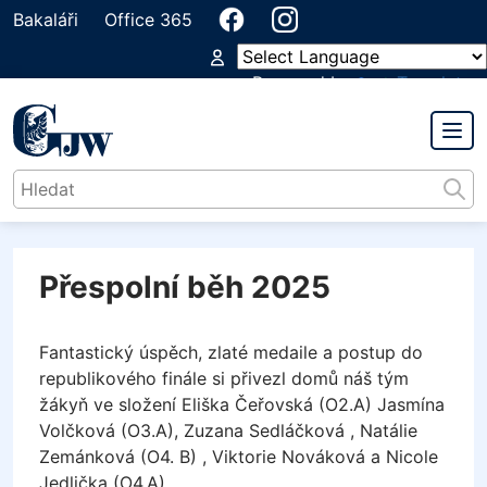
Bakaláři
Office 365
Powered by
Translate
PŘEDMĚTOVÁ KOMISE
TĚLESNÁ VÝCHOVA
Přespolní běh 2025
Fantastický úspěch, zlaté medaile a postup do
republikového finále si přivezl domů náš tým
žákyň ve složení Eliška Čeřovská (O2.A) Jasmína
Volčková (O3.A), Zuzana Sedláčková , Natálie
Zemánková (O4. B) , Viktorie Nováková a Nicole
Jedlička (O4.A) .