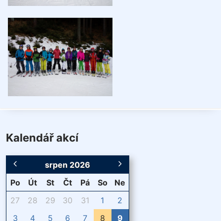
Kalendář akcí
srpen 2026
Po
Út
St
Čt
Pá
So
Ne
27
28
29
30
31
1
2
3
4
5
6
7
8
9