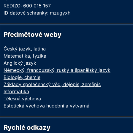
REDIZO: 600 015 157
ID datové schránky: mzugyxh
Předmětové weby
Český jazyk, latina
Matematika, fyzika
Anglický jazyk
Německý, francouzský, ruský a španělský jazyk
Biologie, chemie
Základy společenský věd, dějepis, zeměpis
Informatika
Tělesná výchova
Estetická výchova hudební a výtvarná
Rychlé odkazy