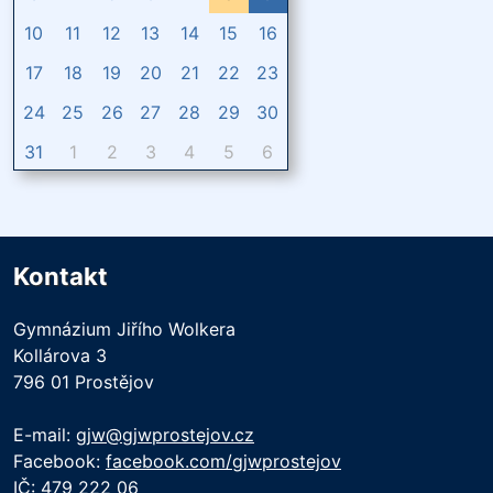
10
11
12
13
14
15
16
17
18
19
20
21
22
23
24
25
26
27
28
29
30
31
1
2
3
4
5
6
Kontakt
Gymnázium Jiřího Wolkera
Kollárova 3
796 01 Prostějov
E-mail:
gjw@gjwprostejov.cz
Facebook:
facebook.com/gjwprostejov
IČ: 479 222 06