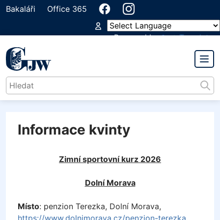
Bakaláři
Office 365
Powered by
Translate
PŘEDMĚTOVÁ KOMISE
TĚLESNÁ VÝCHOVA
Informace kvinty
Zimní sportovní kurz 2026
Dolní Morava
Místo
: penzion Terezka, Dolní Morava,
https://www.dolnimorava.cz/penzion-terezka