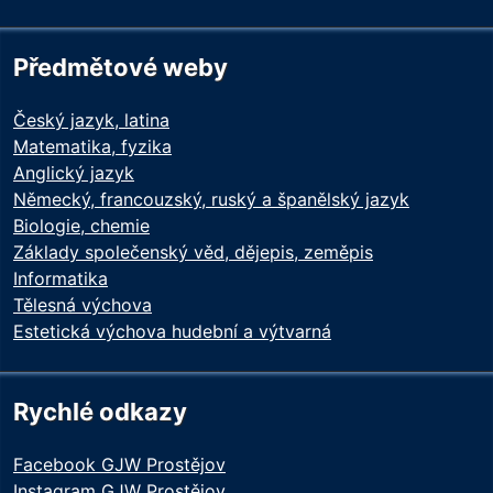
Předmětové weby
Český jazyk, latina
Matematika, fyzika
Anglický jazyk
Německý, francouzský, ruský a španělský jazyk
Biologie, chemie
Základy společenský věd, dějepis, zeměpis
Informatika
Tělesná výchova
Estetická výchova hudební a výtvarná
Rychlé odkazy
Facebook GJW Prostějov
Instagram GJW Prostějov