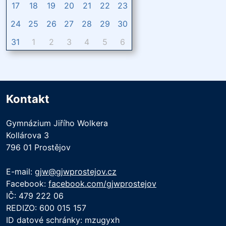
17
18
19
20
21
22
23
24
25
26
27
28
29
30
31
1
2
3
4
5
6
Kontakt
Gymnázium Jiřího Wolkera
Kollárova 3
796 01 Prostějov
E-mail:
gjw@gjwprostejov.cz
Facebook:
facebook.com/gjwprostejov
IČ: 479 222 06
REDIZO: 600 015 157
ID datové schránky: mzugyxh