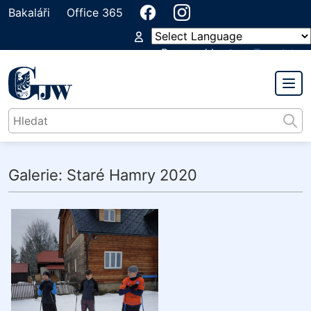
Bakaláři
Office 365
Powered by
Translate
PŘEDMĚTOVÁ KOMISE
TĚLESNÁ VÝCHOVA
Galerie: Staré Hamry 2020