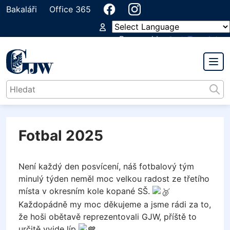
Bakaláři
Office 365
Powered by
Translate
PŘEDMĚTOVÁ KOMISE
TĚLESNÁ VÝCHOVA
Fotbal 2025
Není každý den posvícení, náš fotbalový tým
minulý týden neměl moc velkou radost ze třetího
místa v okresním kole kopané SŠ.
Každopádně my moc děkujeme a jsme rádi za to,
že hoši obětavě reprezentovali GJW, příště to
určitě vyjde líp