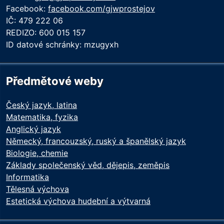
Facebook:
facebook.com/gjwprostejov
IČ: 479 222 06
REDIZO: 600 015 157
ID datové schránky: mzugyxh
Předmětové weby
Český jazyk, latina
Matematika, fyzika
Anglický jazyk
Německý, francouzský, ruský a španělský jazyk
Biologie, chemie
Základy společenský věd, dějepis, zeměpis
Informatika
Tělesná výchova
Estetická výchova hudební a výtvarná