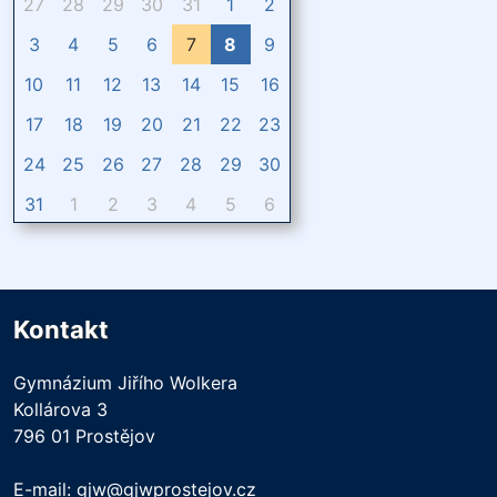
27
28
29
30
31
1
2
3
4
5
6
7
8
9
10
11
12
13
14
15
16
17
18
19
20
21
22
23
24
25
26
27
28
29
30
31
1
2
3
4
5
6
Kontakt
Gymnázium Jiřího Wolkera
Kollárova 3
796 01 Prostějov
E-mail:
gjw@gjwprostejov.cz