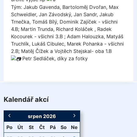
Tým: Jakub Gavenda, Bartoloměj Dvořan, Max
Schweidler, Jan Závodský, Jan Sandr, Jakub
Trnečka, Tomáš Bílý, Dominik Zajíček - všichni
4.B; Martin Trunda, Richard Koláček , Radek
Kocourek - všichni 3.B ; Adam Halouzka, Matyáš
Truchlík, Lukáš Cibulec, Marek Pohanka - všichni
2.B; Matěj Čížek a Vojtěch Stejskal- oba 1.B
Petr Sedláček, díky za fotky
Kalendář akcí
srpen 2026
Po
Út
St
Čt
Pá
So
Ne